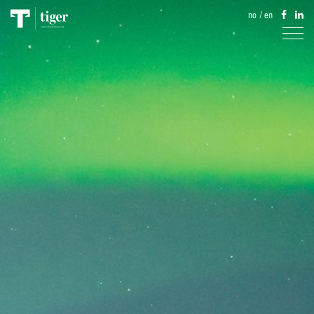
no
/
en
TJENESTER
EIENDOM
AKTUELT
TIGERKARTET
OM OSS
KONTAKT