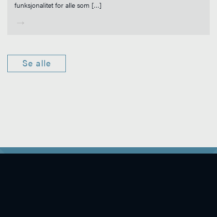
funksjonalitet for alle som […]
→
Se alle
Tiger Næringsmegling
Vi er Tiger
Karriere
Personvernerklæring