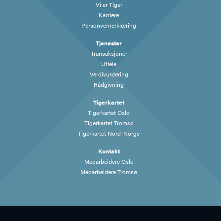
Vi er Tiger
Karriere
Personvernerklæring
Tjenester
Transaksjoner
Utleie
Verdivurdering
Rådgivning
Tigerkartet
Tigerkartet Oslo
Tigerkartet Tromsø
Tigerkartet Nord-Norge
Kontakt
Medarbeidere Oslo
Medarbeidere Tromsø