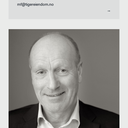
mf@tigereiendom.no
→