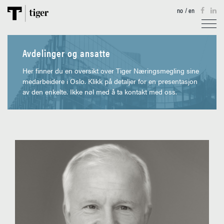
no
/
en
TJENESTER
Avdelinger og ansatte
EIENDOM
Her finner du en oversikt over Tiger Næringsmegling sine
medarbeidere i Oslo. Klikk på detaljer for en presentasjon
av den enkelte. Ikke nøl med å ta kontakt med oss.
AKTUELT
TIGERKARTET
OM OSS
KONTAKT
MEDARBEIDERE OSLO
MEDARBEIDERE TROMSØ