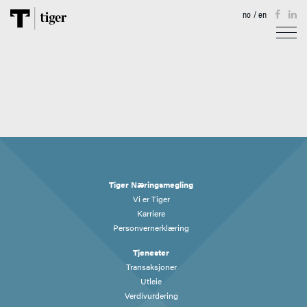
no
/
en
TJENESTER
EIENDOM
AKTUELT
TIGERKARTET
Tiger Næringsmegling
OM OSS
Vi er Tiger
Karriere
Personvernerklæring
KONTAKT
Tjenester
Transaksjoner
Utleie
Verdivurdering