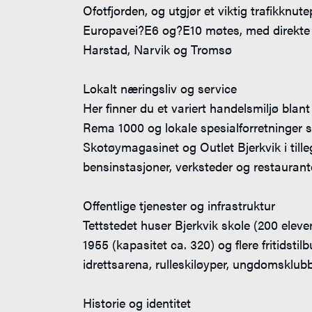
Ofotfjorden, og utgjør et viktig trafikknut
Europavei?E6 og?E10 møtes, med direkte f
Harstad, Narvik og Tromsø
Lokalt næringsliv og service
Her finner du et variert handelsmiljø blan
Rema 1000 og lokale spesialforretninger
Skotøymagasinet og Outlet Bjerkvik i tilleg
bensinstasjoner, verksteder og restaurant
Offentlige tjenester og infrastruktur
Tettstedet huser Bjerkvik skole (200 elever)
1955 (kapasitet ca. 320) og flere fritidstilb
idrettsarena, rulleskiløyper, ungdomsklu
Historie og identitet