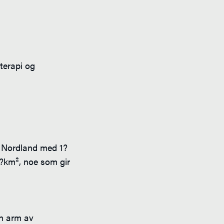
oterapi og
i Nordland med 1?
4?km², noe som gir
en arm av