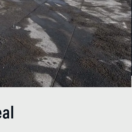
eal
,