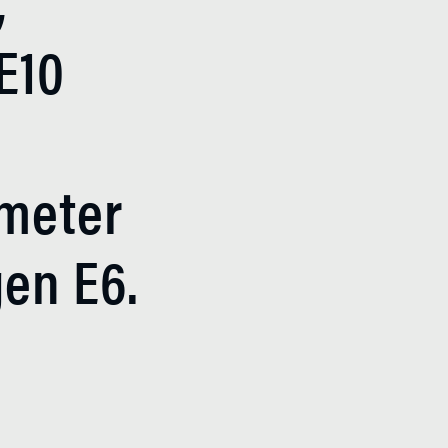
E10
d
 meter
gen E6.