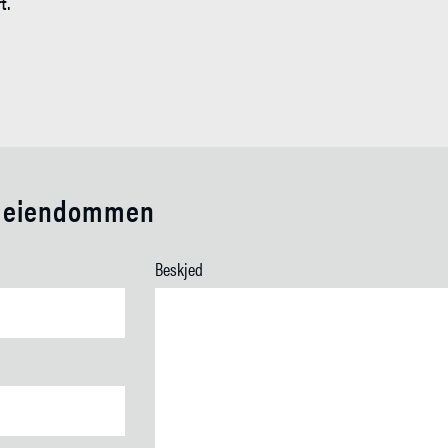
t.
e eiendommen
Beskjed