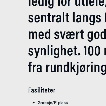
sentralt langs 
med svært go
synlighet. 100
fra rundkjørin
Fasiliteter
Garasje/P-plass