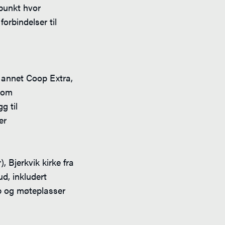
epunkt hvor
orbindelser til
t annet Coop Extra,
 som
g til
er
, Bjerkvik kirke fra
ud, inkludert
bb og møteplasser