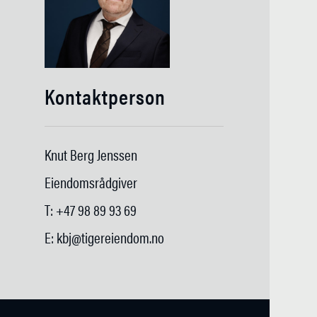
Kontaktperson
Knut Berg Jenssen
Eiendomsrådgiver
T: +47 98 89 93 69
E: kbj@tigereiendom.no