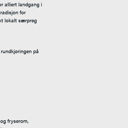
r alliert landgang i
radisjon for
rkt lokalt særpreg
a rundkjøringen på
e og fryserom,