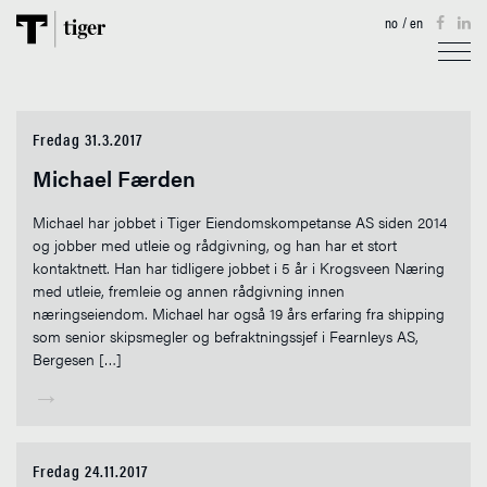
no
/
en
TJENESTER
Fredag 31.3.2017
EIENDOM
Michael Færden
AKTUELT
Michael har jobbet i Tiger Eiendomskompetanse AS siden 2014
og jobber med utleie og rådgivning, og han har et stort
TIGERKARTET
kontaktnett. Han har tidligere jobbet i 5 år i Krogsveen Næring
med utleie, fremleie og annen rådgivning innen
OM OSS
næringseiendom. Michael har også 19 års erfaring fra shipping
som senior skipsmegler og befraktningssjef i Fearnleys AS,
Bergesen […]
KONTAKT
→
Fredag 24.11.2017