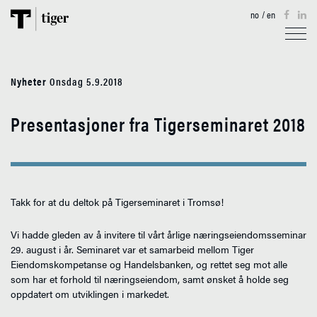
no
/
en
TJENESTER
Nyheter
Onsdag 5.9.2018
EIENDOM
Presentasjoner fra Tigerseminaret 2018
AKTUELT
TIGERKARTET
OM OSS
Takk for at du deltok på Tigerseminaret i Tromsø!
Vi hadde gleden av å invitere til vårt årlige næringseiendomsseminar
KONTAKT
29. august i år. Seminaret var et samarbeid mellom Tiger
Eiendomskompetanse og Handelsbanken, og rettet seg mot alle
som har et forhold til næringseiendom, samt ønsket å holde seg
oppdatert om utviklingen i markedet.