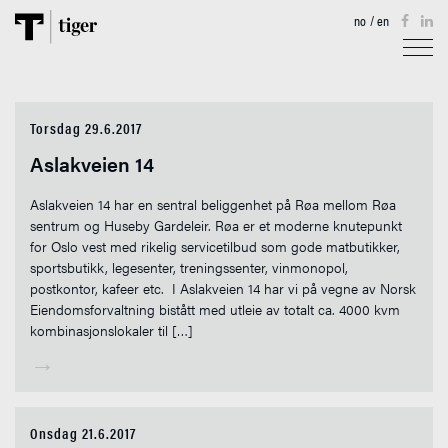
no
/
en
TJENESTER
Torsdag 29.6.2017
EIENDOM
Aslakveien 14
AKTUELT
Aslakveien 14 har en sentral beliggenhet på Røa mellom Røa
sentrum og Huseby Gardeleir. Røa er et moderne knutepunkt
TIGERKARTET
for Oslo vest med rikelig servicetilbud som gode matbutikker,
sportsbutikk, legesenter, treningssenter, vinmonopol,
OM OSS
postkontor, kafeer etc. I Aslakveien 14 har vi på vegne av Norsk
Eiendomsforvaltning bistått med utleie av totalt ca. 4000 kvm
kombinasjonslokaler til […]
KONTAKT
→
Onsdag 21.6.2017