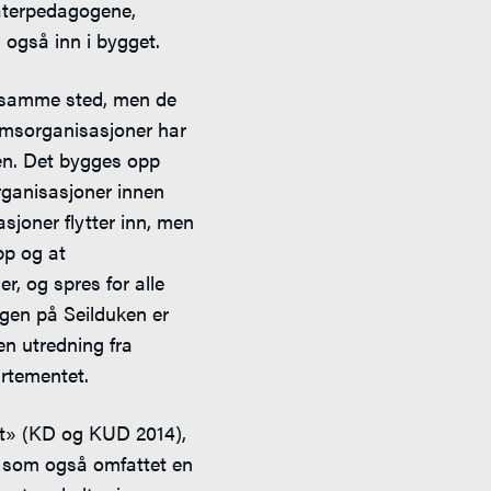
terpedagogene,
også inn i bygget.
 samme sted, men de
lemsorganisasjoner har
byen. Det bygges opp
rganisasjoner innen
sjoner flytter inn, men
pp og at
r, og spres for alle
ingen på Seilduken er
en utredning fra
rtementet.
t» (KD og KUD 2014),
ng som også omfattet en