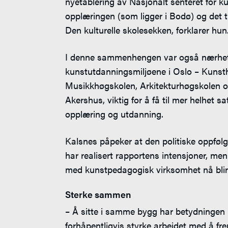
nyetablering av Nasjonalt senteret for ku
opplæringen (som ligger i Bodø) og det ti
Den kulturelle skolesekken, forklarer hun
I denne sammenhengen var også nærhete
kunstutdanningsmiljøene i Oslo – Kunst
Musikkhøgskolen, Arkitekturhøgskolen o
Akershus, viktig for å få til mer helhet s
opplæring og utdanning.
Kalsnes påpeker at den politiske oppfølg
har realisert rapportens intensjoner, me
med kunstpedagogisk virksomhet nå blir 
Sterke sammen
– Å sitte i samme bygg har betydningen p
forhåpentligvis styrke arbeidet med å f