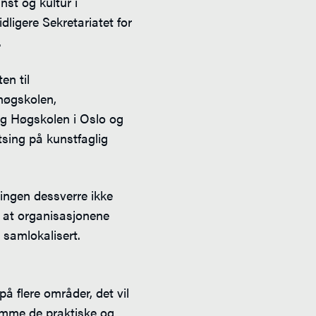
nst og kultur i
dligere Sekretariatet for
.
n til
høgskolen,
g Høgskolen i Oslo og
atsing på kunstfaglig
ingen dessverre ikke
n at organisasjonene
samlokalisert.
å flere områder, det vil
remme de praktiske og