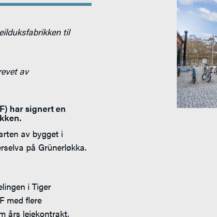
eilduksfabrikken til
revet av
F) har signert en
ikken.
arten av bygget i
erselva på Grünerløkka.
lingen i Tiger
F med flere
 års leiekontrakt.