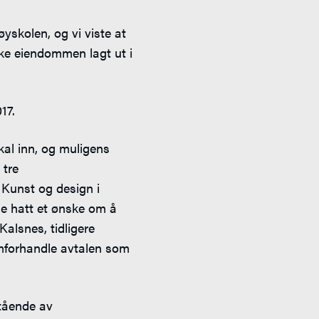
skolen, og vi viste at
ikke eiendommen lagt ut i
17.
kal inn, og muligens
 tre
 Kunst og design i
ge hatt et ønske om å
alsnes, tidligere
remforhandle avtalen som
stående av