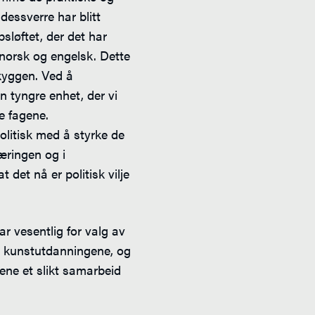
dessverre har blitt
sløftet, der det har
norsk og engelsk. Dette
kyggen. Ved å
n tyngre enhet, der vi
e fagene.
olitisk med å styrke de
æringen og i
t det nå er politisk vilje
ar vesentlig for valg av
il kunstutdanningene, og
ene et slikt samarbeid