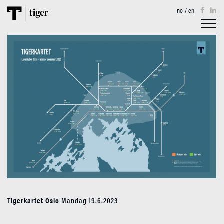
no
/
en
TJENESTER
EIENDOM
AKTUELT
TIGERKARTET
OM OSS
KONTAKT
Tigerkartet Oslo
Mandag 19.6.2023